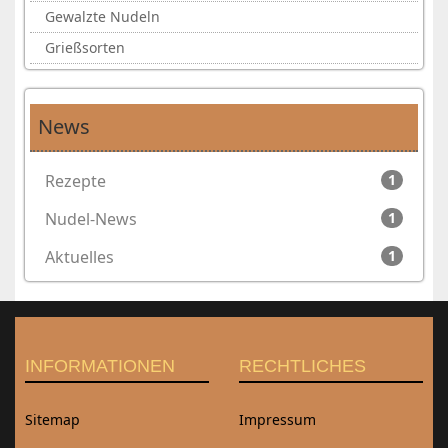
Gewalzte Nudeln
Grießsorten
News
Rezepte
1
Nudel-News
1
Aktuelles
1
INFORMATIONEN
RECHTLICHES
Sitemap
Impressum