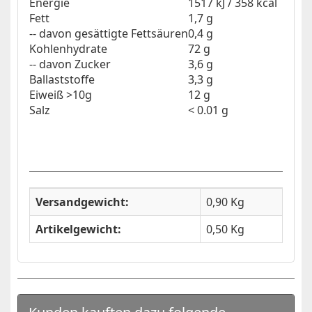
Energie
1517 kJ / 358 kcal
Fett
1,7 g
-- davon gesättigte Fettsäuren
0,4 g
Kohlenhydrate
72 g
-- davon Zucker
3,6 g
Ballaststoffe
3,3 g
Eiweiß >10g
12 g
Salz
< 0.01 g
Versandgewicht:
0,90 Kg
Artikelgewicht:
0,50
Kg