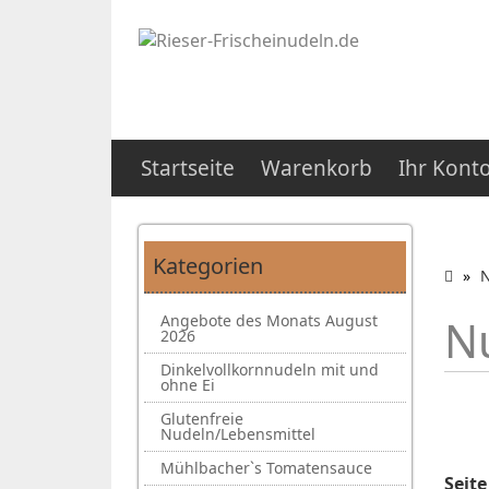
Startseite
Warenkorb
Ihr Kont
Kategorien
N
Angebote des Monats August
N
2026
Dinkelvollkornnudeln mit und
ohne Ei
Glutenfreie
Nudeln/Lebensmittel
Mühlbacher`s Tomatensauce
Seite