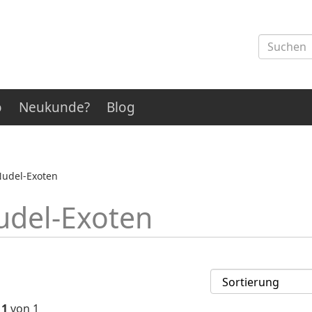
o
Neukunde?
Blog
udel-Exoten
udel-Exoten
 1
von 1